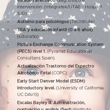
estados afectivos:
diagnóstico e
intervención. (Integratek/UTAE - Hospital
SJD)
Autismo para psicólogos
(Techtitute)
TEA y educación infantil (0 a 6 años
)
(Educatio)
Picture Exchange Communication System
(PECS) nivel 1.
(Pyramid Educational
Consultans Spain).
Actualización Trastorno del Espectro
Alcohólico Fetal
(COPC)
Early Start Denver Model (ESDM)
Introductory level.
(University of California,
UC DAVIS)
Escalas Bayley III: Administración,
puntuación y análisis (5ed)
(Instituto